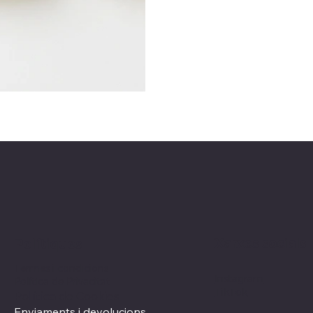
Xarxes socials
Polítiques
Termes i condicions
Instagram
Política de Privacitat
TikTok
Política de Cookies
Enviaments i devolucions