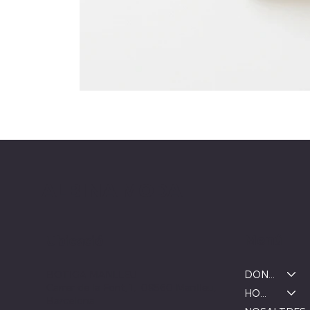
ALBINA MODA
Menú
Ubicació
DONA
BOTIGA MANLLEU
Carrer de la Font, 1, 08560 Manlleu,
HOME
Barcelona