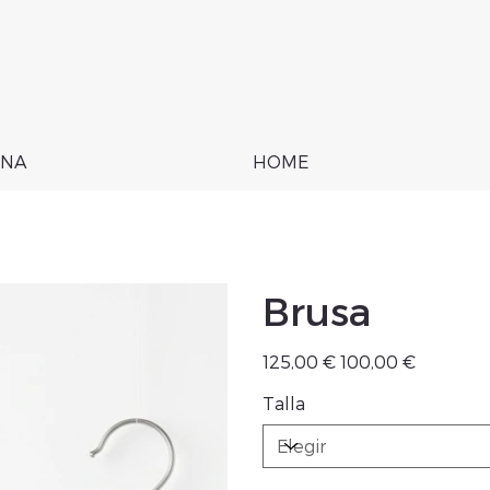
NA
HOME
Brusa
Precio
Precio
125,00 €
100,00 €
original
de
oferta
Talla