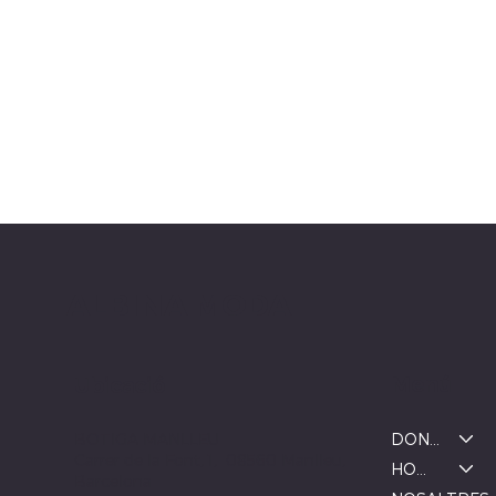
ALBINA MODA
Menú
Ubicació
DONA
BOTIGA MANLLEU
Carrer de la Font, 1, 08560 Manlleu,
HOME
Barcelona