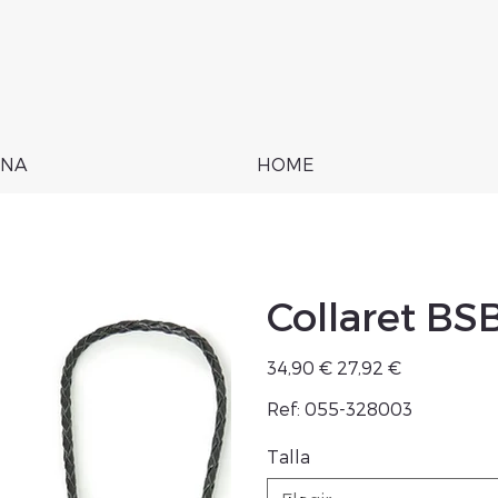
NA
HOME
Collaret BS
Precio
Precio
34,90 €
27,92 €
original
de
oferta
Ref: 055-328003
Talla