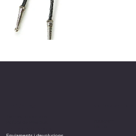
Xarxes socials
Polítiques
Termes i condicions
Instagram
Política de Privacitat
TikTok
Política de Cookies
Enviaments i devolucions