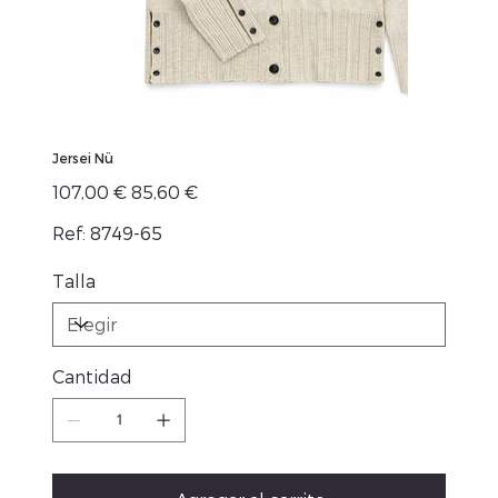
Jersei Nü
Precio
Precio
107,00 €
85,60 €
original
de
oferta
Ref: 8749-65
Talla
Cantidad