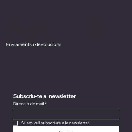
Xarxes socials
Polítiques
Termes i condicions
Instagram
Política de Privacitat
TikTok
Política de Cookies
Enviaments i devolucions
Subscriu-te a  newsletter
Direcció de mail
*
Si, em vull subscriure a la newsletter.