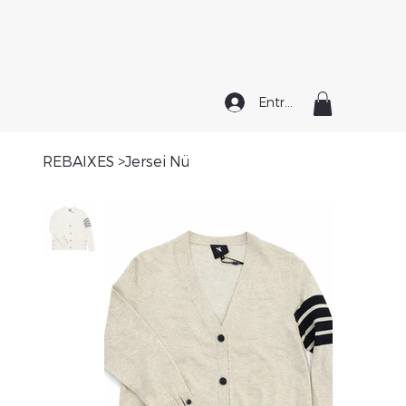
Entrar
REBAIXES
>
Jersei Nü