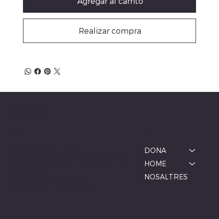
Agregar al carrito
Realizar compra
ALBINA MODA
Menú
Ubicació
BOTIGA MANLLEU
DONA
Carrer de la Font, 1, 08560 Manlleu,
HOME
Barcelona
NOSALTRES
De dimarts a dissabte
10:00–13:00, 17:00–20:00