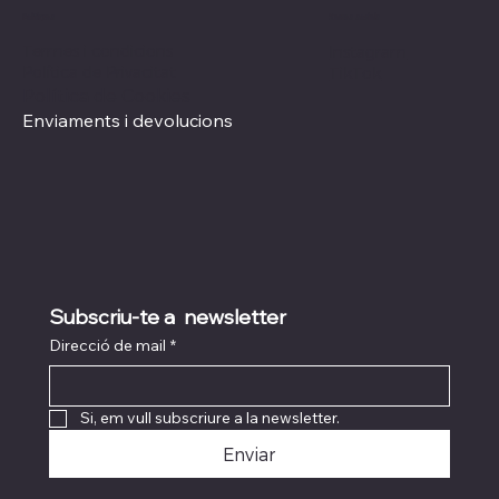
Xarxes socials
Polítiques
Termes i condicions
Instagram
Política de Privacitat
TikTok
Política de Cookies
Enviaments i devolucions
Subscriu-te a  newsletter
Direcció de mail
*
Si, em vull subscriure a la newsletter.
Enviar