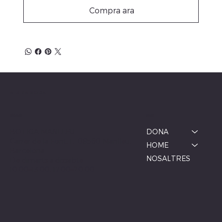
Compra ara
ALBINA MODA
Menú
Ubicació
BOTIGA MANLLEU
DONA
Carrer de la Font, 1, 08560 Manlleu,
HOME
Barcelona
NOSALTRES
De dimarts a dissabte
10:00–13:00, 17:00–20:00