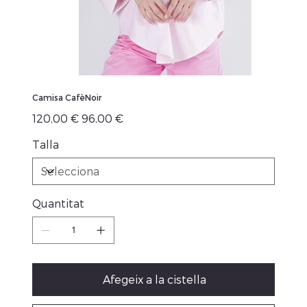
Camisa CafèNoir
Preu
Preu
120,00 €
96,00 €
original
de
venta
Talla
Quantitat
Afegeix a la cistella