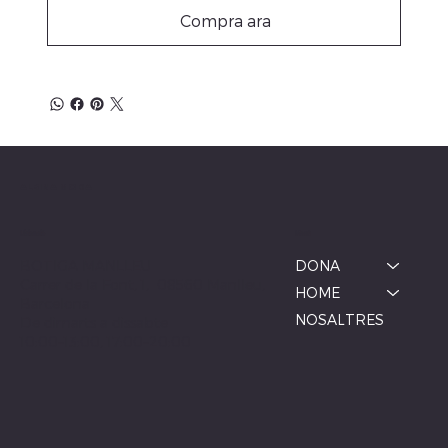
Compra ara
ALBINA MODA
Menú
Ubicació
BOTIGA MANLLEU
DONA
Carrer de la Font, 1, 08560 Manlleu,
HOME
Barcelona
NOSALTRES
De dimarts a dissabte
10:00–13:00, 17:00–20:00