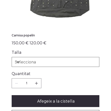
Camisa popelín
Preu
Preu
150,00 €
120,00 €
original
de
venta
Talla
Quantitat
Afegeix a la cistella