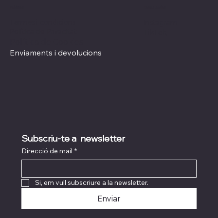
Xarxes socials
Polítiques
Termes i condicions
Instagram
Política de Privacitat
TikTok
Política de Cookies
Enviaments i devolucions
Subscriu-te a  newsletter
Direcció de mail
*
Si, em vull subscriure a la newsletter.
Enviar