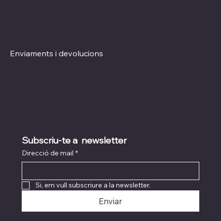
Xarxes socials
Polítiques
Termes i condicions
Instagram
Política de Privacitat
TikTok
Política de Cookies
Enviaments i devolucions
Subscriu-te a  newsletter
Direcció de mail
*
Si, em vull subscriure a la newsletter.
Enviar