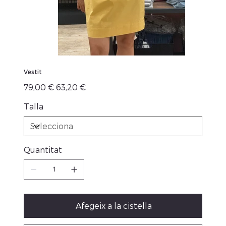
Vestit
Preu
Preu
79,00 €
63,20 €
original
de
venta
Talla
Quantitat
Afegeix a la cistella