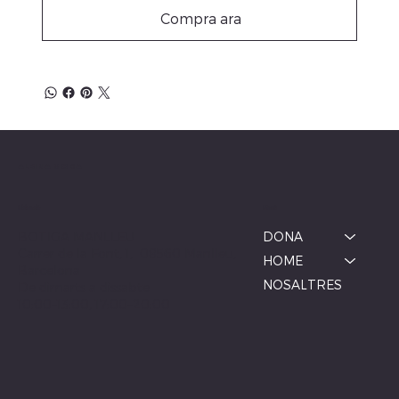
Compra ara
ALBINA MODA
Menú
Ubicació
BOTIGA MANLLEU
DONA
Carrer de la Font, 1, 08560 Manlleu,
HOME
Barcelona
NOSALTRES
De dimarts a dissabte
10:00–13:00, 17:00–20:00