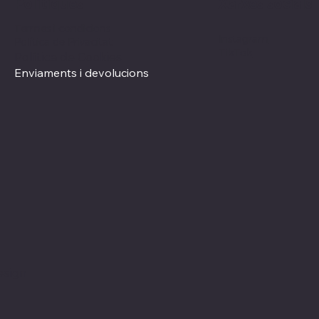
Xarxes socials
Polítiques
Termes i condicions
Instagram
Política de Privacitat
TikTok
Política de Cookies
Enviaments i devolucions
esign