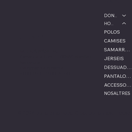
Menú
DONA
HOME
POLOS
Ubicació
CAMISES
SAMARRETES
BOTIGA MANLLEU
Carrer de la Font, 1, 08560 Manlleu,
JERSEIS
Barcelona
DESSUADORA HOME
De dimarts a dissabte
10:00–13:00, 17:00–20:00
PANTALONS
ACCESSORIS
NOSALTRES
© 2024 per albinamoda. Creat per
annasurribasd