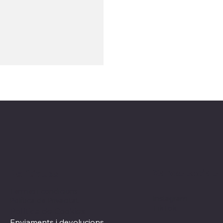
Xarxes socials
Polítiques
Termes i condicions
Instagram
Política de Privacitat
TikTok
Política de Cookies
Enviaments i devolucions