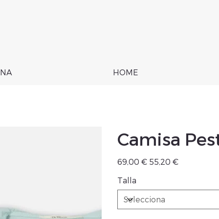
NA
HOME
Camisa Pes
Preu
Preu
69,00 €
55,20 €
original
de
venta
Talla