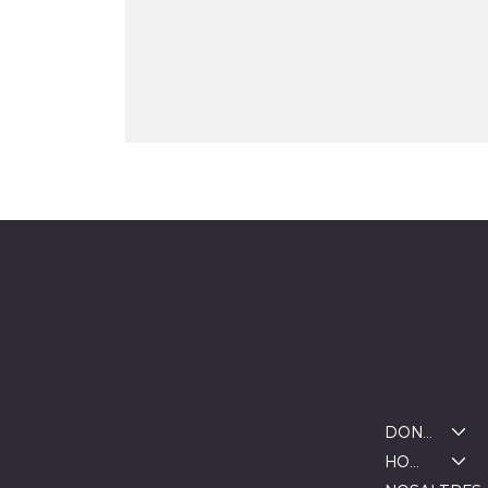
ALBINA MODA
Menú
Ubicació
DONA
BOTIGA MANLLEU
Carrer de la Font, 1, 08560 Manlleu,
HOME
Barcelona