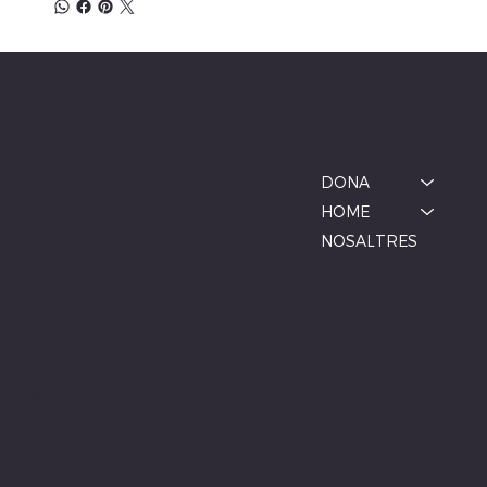
ALBINA MODA
Menú
Ubicació
BOTIGA MANLLEU
DONA
Carrer de la Font, 1, 08560 Manlleu,
HOME
Barcelona
NOSALTRES
De dimarts a dissabte
10:00–13:00, 17:00–20:00
Xarxes socials
Polítiques
Termes i condicions
Instagram
Política de Privacitat
TikTok
Política de Cookies