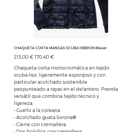
CHAQUETA CORTA MANGAS SCUBA HEBRON Blauer
Preu
Preu
213,00 €
170,40 €
original
de
venta
Chaqueta corta monocromática en tejido
scuba liso, ligeramente esponjoso y con
particular acolchado sostenible
pespunteado a rayas en el delantero. Prenda
versátil que combina tejido técnico y
ligereza.
• Cuello a la coreana
• Acolchado guata Sorona®
• Cierre con cremallera
• Dos bolsillos con cremallera