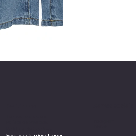
Xarxes socials
Polítiques
Termes i condicions
Instagram
Política de Privacitat
TikTok
Política de Cookies
Enviaments i devolucions