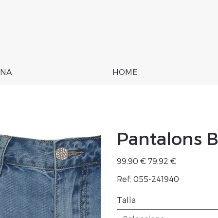
NA
HOME
Pantalons 
Preu
Preu
99,90 €
79,92 €
original
de
venta
Ref: 055-241940
Talla