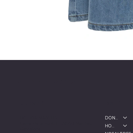
ALBINA MODA
Menú
Ubicació
DONA
BOTIGA MANLLEU
Carrer de la Font, 1, 08560 Manlleu,
HOME
Barcelona