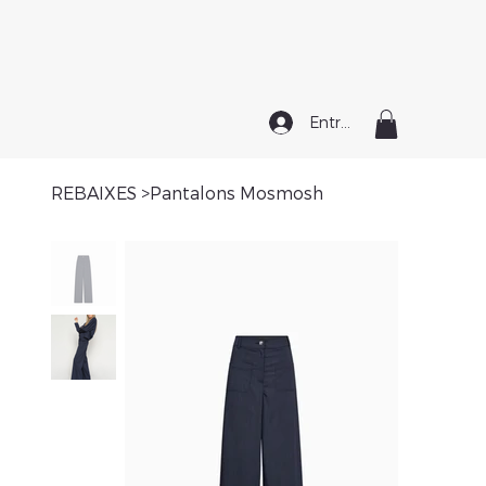
Entrar
REBAIXES
>
Pantalons Mosmosh