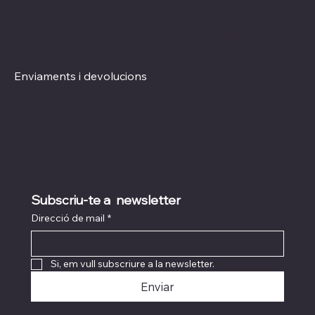
Xarxes socials
Polítiques
Termes i condicions
Instagram
Política de Privacitat
TikTok
Política de Cookies
Enviaments i devolucions
Subscriu-te a  newsletter
Direcció de mail
*
Si, em vull subscriure a la newsletter.
Enviar