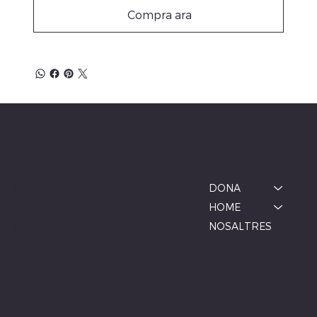
Compra ara
ALBINA MODA
Menú
Ubicació
BOTIGA MANLLEU
DONA
Carrer de la Font, 1, 08560 Manlleu,
HOME
Barcelona
NOSALTRES
De dimarts a dissabte
10:00–13:00, 17:00–20:00