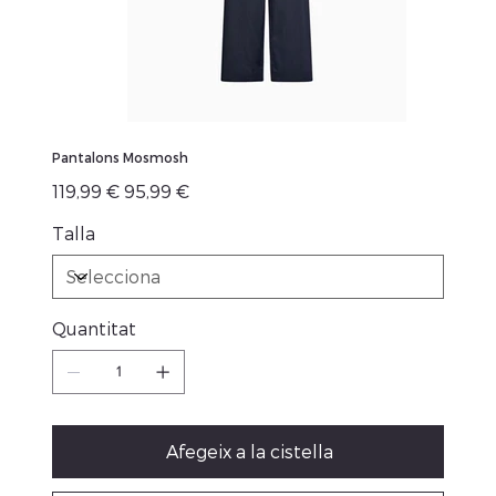
Pantalons Mosmosh
Preu
Preu
119,99 €
95,99 €
original
de
venta
Talla
Quantitat
Afegeix a la cistella