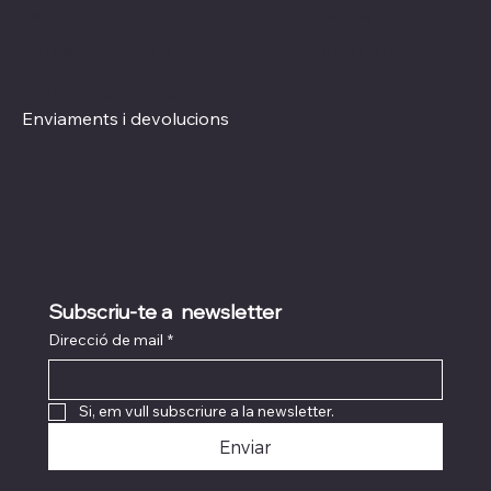
Xarxes socials
Polítiques
Termes i condicions
Instagram
Política de Privacitat
TikTok
Política de Cookies
Enviaments i devolucions
Subscriu-te a  newsletter
Direcció de mail
*
Si, em vull subscriure a la newsletter.
Enviar