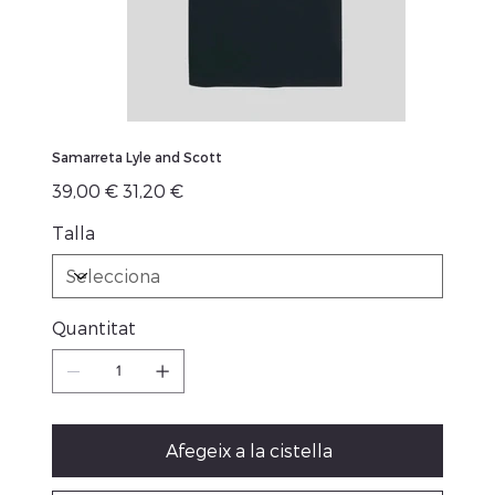
Samarreta Lyle and Scott
Preu
Preu
39,00 €
31,20 €
original
de
venta
Talla
Quantitat
Afegeix a la cistella