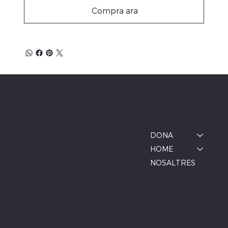
Compra ara
ALBINA MODA
Menú
Ubicació
BOTIGA MANLLEU
DONA
Carrer de la Font, 1, 08560 Manlleu,
HOME
Barcelona
NOSALTRES
De dimarts a dissabte
10:00–13:00, 17:00–20:00