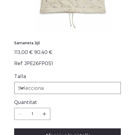
Samarreta Jijil
Preu
Preu
113,00 €
90,40 €
original
de
venta
Ref: JPE26FP051
Talla
Quantitat