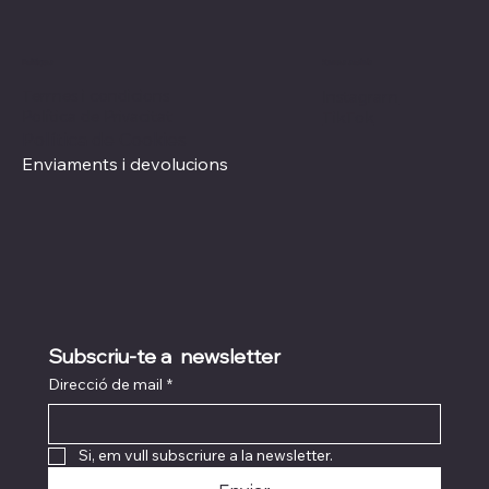
Xarxes socials
Polítiques
Termes i condicions
Instagram
Política de Privacitat
TikTok
Política de Cookies
Enviaments i devolucions
Subscriu-te a  newsletter
Direcció de mail
*
Si, em vull subscriure a la newsletter.