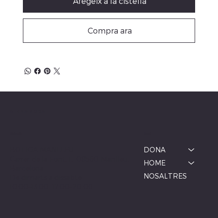
Afegeix a la cistella
Compra ara
ALBINA MODA
Menú
Ubicació
BOTIGA MANLLEU
DONA
Carrer de la Font, 1, 08560 Manlleu,
HOME
Barcelona
NOSALTRES
De dimarts a dissabte
10:00–13:00, 17:00–20:00