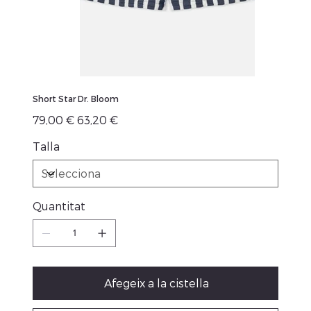
Short Star Dr. Bloom
Preu
Preu
79,00 €
63,20 €
original
de
venta
Talla
Quantitat
Afegeix a la cistella