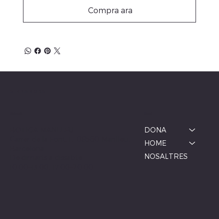
Compra ara
ALBINA MODA
Menú
Ubicació
BOTIGA MANLLEU
DONA
Carrer de la Font, 1, 08560 Manlleu,
HOME
Barcelona
NOSALTRES
De dimarts a dissabte
10:00–13:00, 17:00–20:00