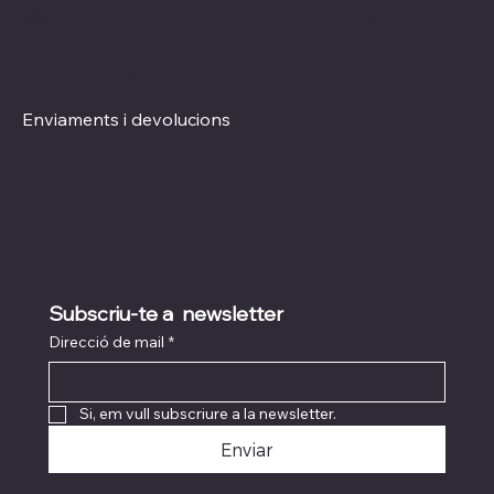
Xarxes socials
Polítiques
Termes i condicions
Instagram
Política de Privacitat
TikTok
Política de Cookies
Enviaments i devolucions
Subscriu-te a  newsletter
Direcció de mail
*
Si, em vull subscriure a la newsletter.
Enviar