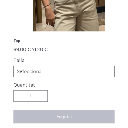
Top
Preu
Preu
89,00 €
71,20 €
original
de
venta
Talla
Quantitat
Esgotat