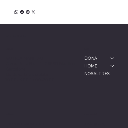
ALBINA MODA
Menú
Ubicació
BOTIGA MANLLEU
DONA
Carrer de la Font, 1, 08560 Manlleu,
HOME
Barcelona
NOSALTRES
De dimarts a dissabte
10:00–13:00, 17:00–20:00
Xarxes socials
Polítiques
Termes i condicions
Instagram