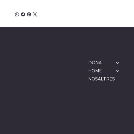
ALBINA MODA
Menú
Ubicació
BOTIGA MANLLEU
DONA
Carrer de la Font, 1, 08560 Manlleu,
HOME
Barcelona
NOSALTRES
De dimarts a dissabte
10:00–13:00, 17:00–20:00
Xarxes socials
Polítiques
Termes i condicions
Instagram