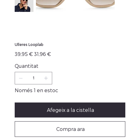
Ulleres Looplab
Preu
Preu
39,95 €
31,96 €
original
de
venta
Quantitat
Només 1 en estoc
Afegeix a la cistella
Compra ara