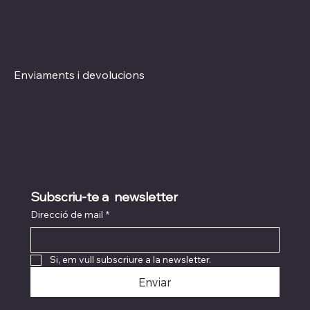
Xarxes socials
Polítiques
Termes i condicions
Instagram
Política de Privacitat
TikTok
Política de Cookies
Enviaments i devolucions
Subscriu-te a  newsletter
Direcció de mail
*
Si, em vull subscriure a la newsletter.
Enviar