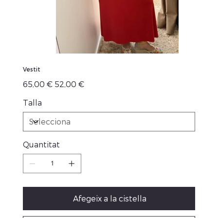
Vestit
Preu
Preu
65,00 €
52,00 €
original
de
venta
Talla
Quantitat
Afegeix a la cistella