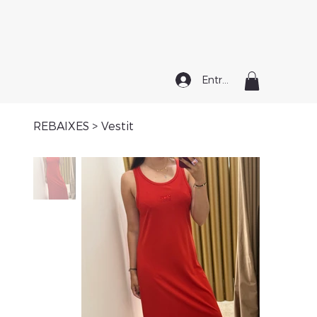
Entrar
REBAIXES
>
Vestit