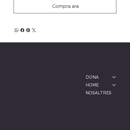
Compra ara
ALBINA MODA
Menú
Ubicació
BOTIGA MANLLEU
DONA
Carrer de la Font, 1, 08560 Manlleu,
HOME
Barcelona
NOSALTRES
De dimarts a dissabte
10:00–13:00, 17:00–20:00