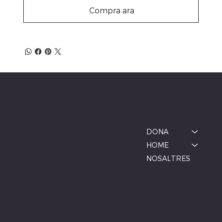
Compra ara
ALBINA MODA
Menú
Ubicació
BOTIGA MANLLEU
DONA
Carrer de la Font, 1, 08560 Manlleu,
HOME
Barcelona
NOSALTRES
De dimarts a dissabte
10:00–13:00, 17:00–20:00