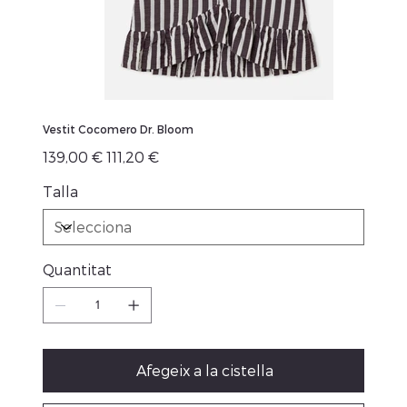
Vestit Cocomero Dr. Bloom
Preu
Preu
139,00 €
111,20 €
original
de
venta
Talla
Quantitat
Afegeix a la cistella