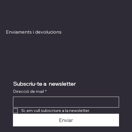
Xarxes socials
Polítiques
Termes i condicions
Instagram
Política de Privacitat
TikTok
Política de Cookies
Enviaments i devolucions
Subscriu-te a  newsletter
Direcció de mail
*
Si, em vull subscriure a la newsletter.
Enviar