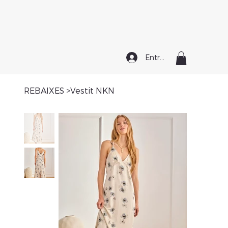
Entrar
REBAIXES
>
Vestit NKN