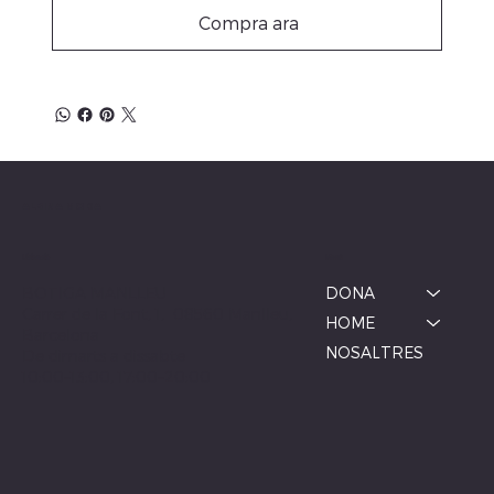
Compra ara
ALBINA MODA
Menú
Ubicació
BOTIGA MANLLEU
DONA
Carrer de la Font, 1, 08560 Manlleu,
HOME
Barcelona
NOSALTRES
De dimarts a dissabte
10:00–13:00, 17:00–20:00