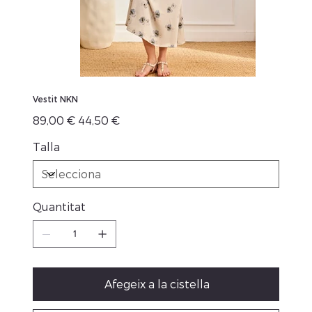
Vestit NKN
Preu
Preu
89,00 €
44,50 €
original
de
venta
Talla
Quantitat
Afegeix a la cistella