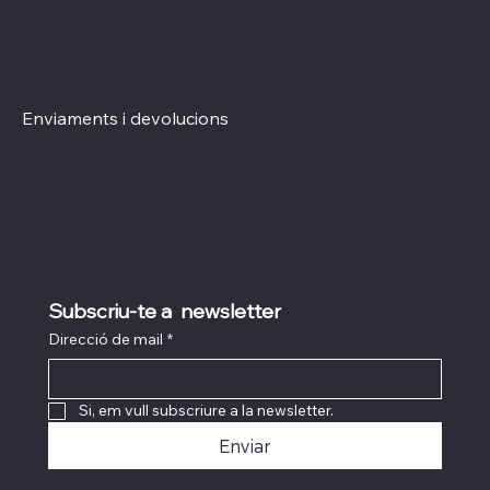
Xarxes socials
Polítiques
Termes i condicions
Instagram
Política de Privacitat
TikTok
Política de Cookies
Enviaments i devolucions
Subscriu-te a  newsletter
Direcció de mail
*
Si, em vull subscriure a la newsletter.
Enviar