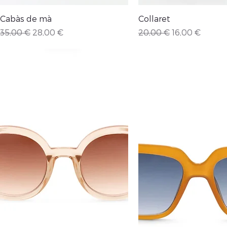
Vista rápida
Vista rápida
Cabàs de mà
Collaret
Precio
Precio de oferta
Precio
Precio de ofe
35,00 €
28,00 €
20,00 €
16,00 €