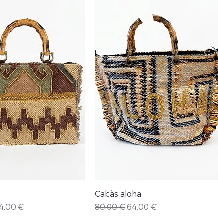
Vista rápida
Vista rápida
Cabàs aloha
recio de oferta
Precio
Precio de oferta
4,00 €
80,00 €
64,00 €