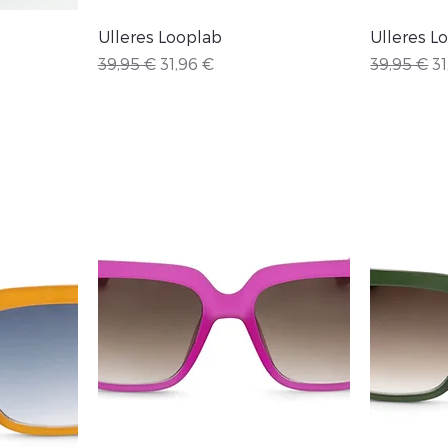
Vista rápida
Ulleres Looplab
Ulleres L
rta
Precio
Precio de oferta
Precio
Pr
39,95 €
31,96 €
39,95 €
31