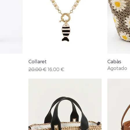
Vista rápida
Collaret
Cabàs
Agotado
rta
Precio
Precio de oferta
20,00 €
16,00 €