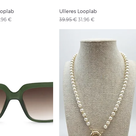
Vista rápida
Vista rápida
ooplab
Ulleres Looplab
ecio de oferta
Precio
Precio de oferta
,96 €
39,95 €
31,96 €