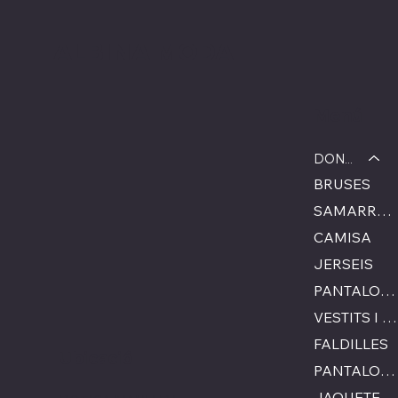
ALBINA MODA
Menú
DONA
BRUSES
SAMARRETA
CAMISA
JERSEIS
PANTALONS
VESTITS I MONOS
FALDILLES
Ubicació
PANTALONS CURTS
JAQUETES I ARMILLES