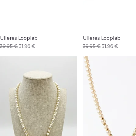
Vista rápida
Vista rápida
Ulleres Looplab
Ulleres Looplab
Precio
Precio de oferta
Precio
Precio de ofer
39,95 €
31,96 €
39,95 €
31,96 €