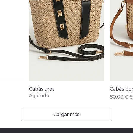
Vista rápida
Cabàs gros
Cabàs bo
Agotado
ta
Precio
P
80,00 €
6
Cargar más