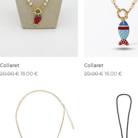
Vista rápida
Vista rápida
Collaret
Collaret
Precio
Precio de oferta
Precio
Precio de ofe
20,00 €
16,00 €
20,00 €
16,00 €