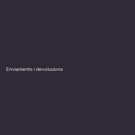
Xarxes socials
Polítiques
Termes i condicions
Instagram
Política de Privacitat
TikTok
Política de Cookies
Enviaments i devolucions