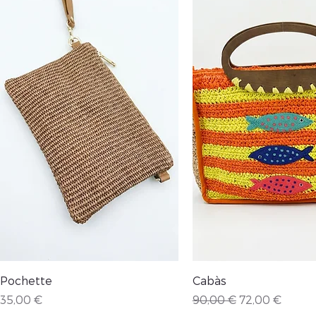
Vista rápida
Vista rápida
Pochette
Cabàs
Precio
Precio
Precio de ofe
35,00 €
90,00 €
72,00 €