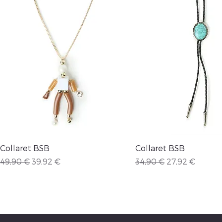
Vista rápida
Vista rápida
Collaret BSB
Collaret BSB
Precio
Precio de oferta
Precio
Precio de ofer
49,90 €
39,92 €
34,90 €
27,92 €