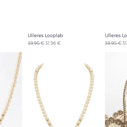
Vista rápida
Ulleres Looplab
Ulleres L
ta
Precio
Precio de oferta
Precio
Pr
39,95 €
31,96 €
39,95 €
31