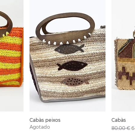
Vista rápida
Cabàs peixos
Cabàs
Agotado
rta
Precio
P
80,00 €
6