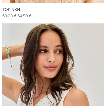
TOP NKN
Precio
Precio de oferta
69,00 €
34,50 €