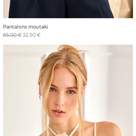
Pantalons moutaki
Precio
Precio de oferta
65,00 €
32,50 €