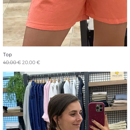
Top
Precio
Precio de oferta
40,00 €
20,00 €