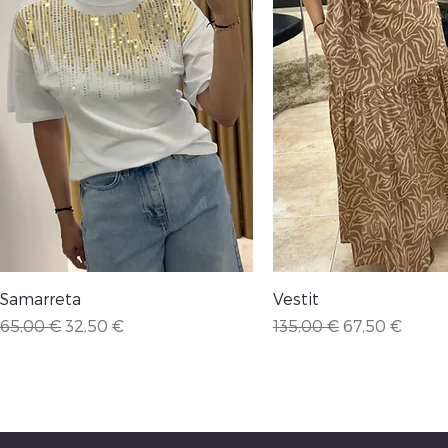
Vista rápida
Vista rápida
Samarreta
Vestit
Precio
Precio de oferta
Precio
Precio de ofe
65,00 €
32,50 €
135,00 €
67,50 €