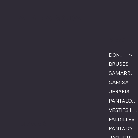
ALBINA MODA
Menú
DONA
BRUSES
SAMARRETA
CAMISA
JERSEIS
PANTALONS
VESTITS I MONOS
FALDILLES
Ubicació
PANTALONS CURTS
JAQUETES I ARMILLES