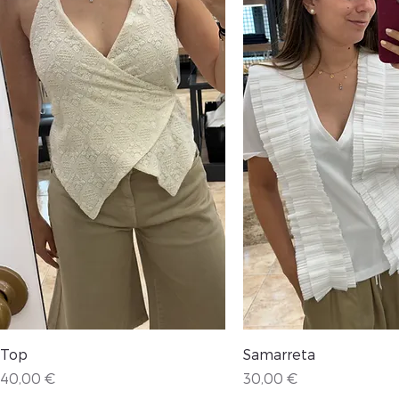
Vista rápida
Vista rápida
Top
Samarreta
Precio
Precio
40,00 €
30,00 €