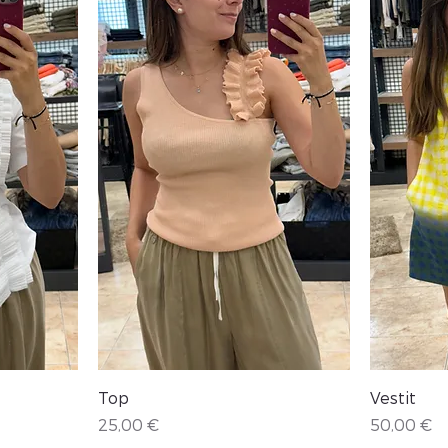
Vista rápida
Top
Vestit
Precio
Precio
25,00 €
50,00 €