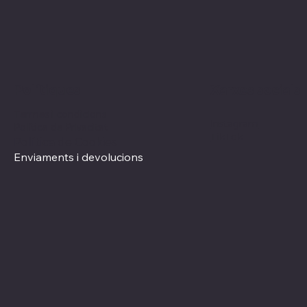
Xarxes socials
Polítiques
Termes i condicions
Instagram
Política de Privacitat
TikTok
Política de Cookies
Enviaments i devolucions