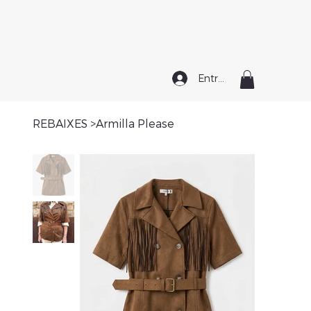
Entrar
REBAIXES
>
Armilla Please