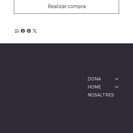
Realizar compra
ALBINA MODA
Menú
Ubicació
BOTIGA MANLLEU
DONA
Carrer de la Font, 1, 08560 Manlleu,
HOME
Barcelona
NOSALTRES
De dimarts a dissabte
10:00–13:00, 17:00–20:00