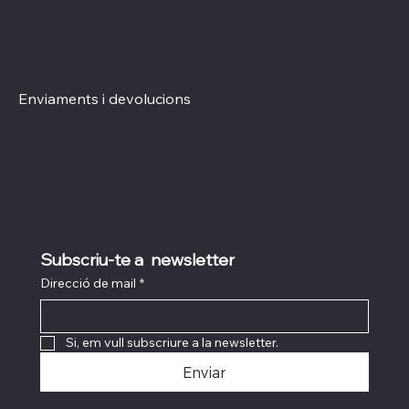
Xarxes socials
Polítiques
Termes i condicions
Instagram
Política de Privacitat
TikTok
Política de Cookies
Enviaments i devolucions
Subscriu-te a  newsletter
Direcció de mail
*
Si, em vull subscriure a la newsletter.
Enviar