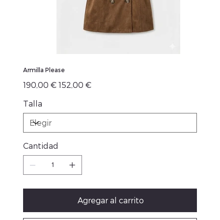
Armilla Please
Precio
Precio
190,00 €
152,00 €
original
de
oferta
Talla
Cantidad
Agregar al carrito