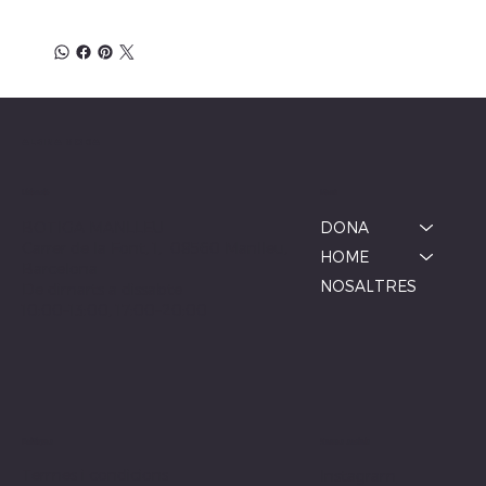
ALBINA MODA
Menú
Ubicació
BOTIGA MANLLEU
DONA
Carrer de la Font, 1, 08560 Manlleu,
HOME
Barcelona
NOSALTRES
De dimarts a dissabte
10:00–13:00, 17:00–20:00
Xarxes socials
Polítiques
Termes i condicions
Instagram