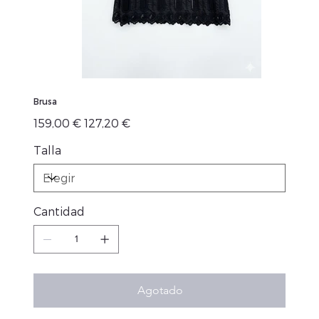
Brusa
Precio
Precio
159,00 €
127,20 €
original
de
oferta
Talla
Cantidad
Agotado