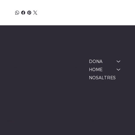
ALBINA MODA
Menú
Ubicació
BOTIGA MANLLEU
DONA
Carrer de la Font, 1, 08560 Manlleu,
HOME
Barcelona
NOSALTRES
De dimarts a dissabte
10:00–13:00, 17:00–20:00
Xarxes socials
Polítiques
Termes i condicions
Instagram