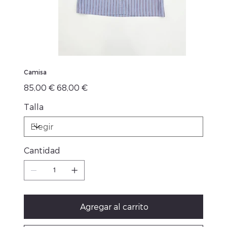
Camisa
Precio
Precio
85,00 €
68,00 €
original
de
oferta
Talla
Cantidad
Agregar al carrito