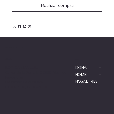
Realizar compra
ALBINA MODA
Menú
Ubicació
BOTIGA MANLLEU
DONA
Carrer de la Font, 1, 08560 Manlleu,
HOME
Barcelona
NOSALTRES
De dimarts a dissabte
10:00–13:00, 17:00–20:00