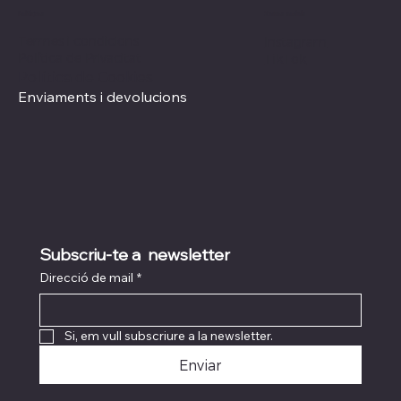
Xarxes socials
Polítiques
Termes i condicions
Instagram
Política de Privacitat
TikTok
Política de Cookies
Enviaments i devolucions
Subscriu-te a  newsletter
Direcció de mail
*
Si, em vull subscriure a la newsletter.
Enviar