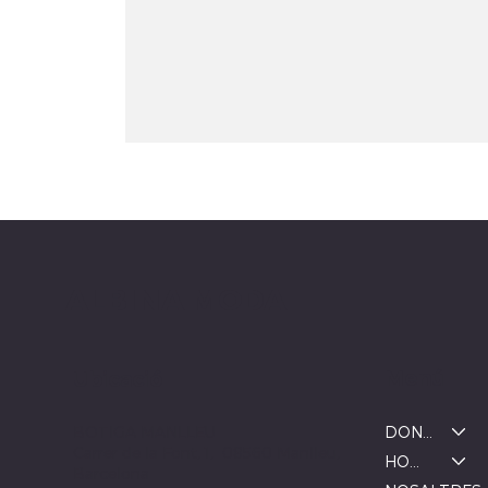
ALBINA MODA
Menú
Ubicació
DONA
BOTIGA MANLLEU
Carrer de la Font, 1, 08560 Manlleu,
HOME
Barcelona