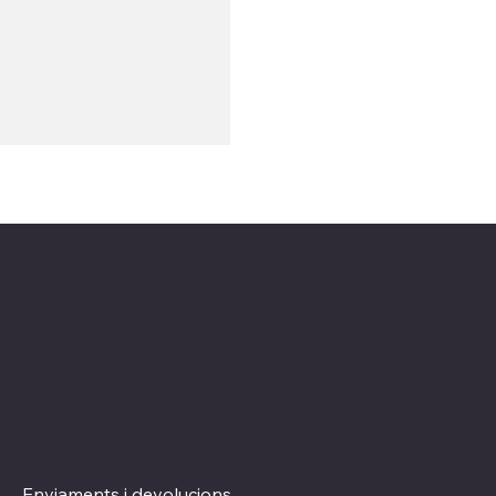
Xarxes socials
Polítiques
Termes i condicions
Instagram
Política de Privacitat
TikTok
Política de Cookies
Enviaments i devolucions