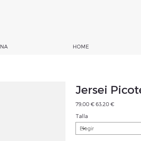
NA
HOME
Jersei Pico
Precio
Precio
79,00 €
63,20 €
original
de
oferta
Talla