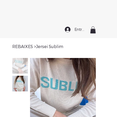
Entrar
REBAIXES
>
Jersei Sublim