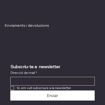
Xarxes socials
Polítiques
Termes i condicions
Instagram
Política de Privacitat
TikTok
Política de Cookies
Enviaments i devolucions
Subscriu-te a  newsletter
Direcció de mail
*
Si, em vull subscriure a la newsletter.
Enviar