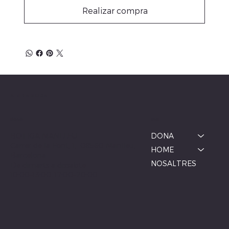
Realizar compra
ALBINA MODA
Menú
Ubicació
BOTIGA MANLLEU
DONA
Carrer de la Font, 1, 08560 Manlleu,
HOME
Barcelona
NOSALTRES
De dimarts a dissabte
10:00–13:00, 17:00–20:00