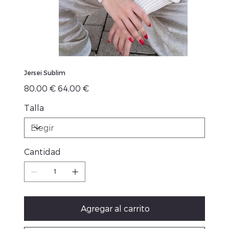
Jersei Sublim
Precio
Precio
80,00 €
64,00 €
original
de
oferta
Talla
Cantidad
Agregar al carrito