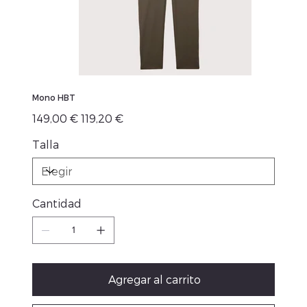
Mono HBT
Precio
Precio
149,00 €
119,20 €
original
de
oferta
Talla
Cantidad
Agregar al carrito