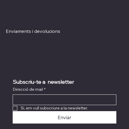
Xarxes socials
Polítiques
Termes i condicions
Instagram
Política de Privacitat
TikTok
Política de Cookies
Enviaments i devolucions
Subscriu-te a  newsletter
Direcció de mail
*
Si, em vull subscriure a la newsletter.
Enviar