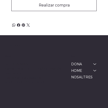
Realizar compra
ALBINA MODA
Menú
Ubicació
BOTIGA MANLLEU
DONA
Carrer de la Font, 1, 08560 Manlleu,
HOME
Barcelona
NOSALTRES
De dimarts a dissabte
10:00–13:00, 17:00–20:00