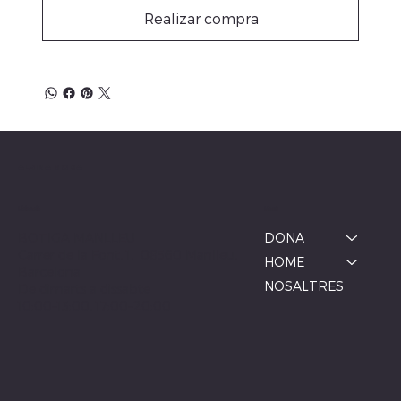
Realizar compra
ALBINA MODA
Menú
Ubicació
BOTIGA MANLLEU
DONA
Carrer de la Font, 1, 08560 Manlleu,
HOME
Barcelona
NOSALTRES
De dimarts a dissabte
10:00–13:00, 17:00–20:00