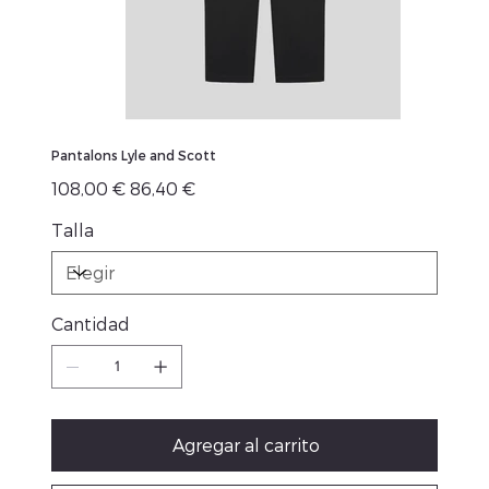
Pantalons Lyle and Scott
Precio
Precio
108,00 €
86,40 €
original
de
oferta
Talla
Cantidad
Agregar al carrito