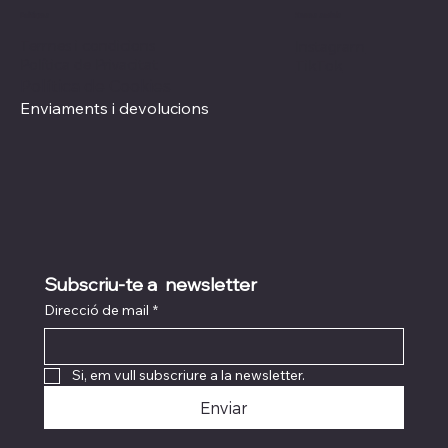
Xarxes socials
Polítiques
Termes i condicions
Instagram
Política de Privacitat
TikTok
Política de Cookies
Enviaments i devolucions
Subscriu-te a  newsletter
Direcció de mail
*
Si, em vull subscriure a la newsletter.
Enviar