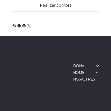
Realizar compra
ALBINA MODA
Menú
Ubicació
BOTIGA MANLLEU
DONA
Carrer de la Font, 1, 08560 Manlleu,
HOME
Barcelona
NOSALTRES
De dimarts a dissabte
10:00–13:00, 17:00–20:00