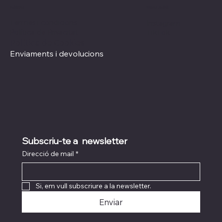
Xarxes socials
Polítiques
Termes i condicions
Instagram
Política de Privacitat
TikTok
Política de Cookies
Enviaments i devolucions
Subscriu-te a  newsletter
Direcció de mail
*
Si, em vull subscriure a la newsletter.
Enviar