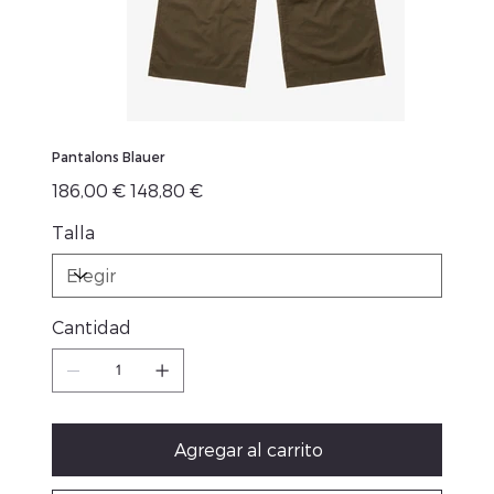
Pantalons Blauer
Precio
Precio
186,00 €
148,80 €
original
de
oferta
Talla
Cantidad
Agregar al carrito