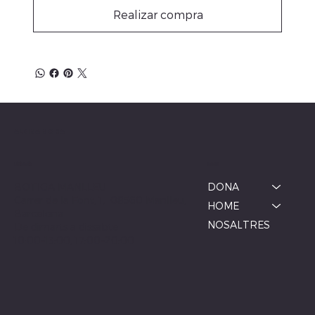
Realizar compra
ALBINA MODA
Menú
Ubicació
BOTIGA MANLLEU
DONA
Carrer de la Font, 1, 08560 Manlleu,
HOME
Barcelona
NOSALTRES
De dimarts a dissabte
10:00–13:00, 17:00–20:00