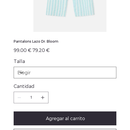
Pantalons Lazo Dr. Bloom
Precio
Precio
99,00 €
79,20 €
original
de
oferta
Talla
Cantidad
Agregar al carrito