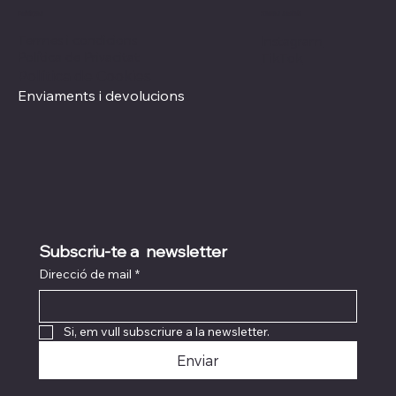
Xarxes socials
Polítiques
Termes i condicions
Instagram
Política de Privacitat
TikTok
Política de Cookies
Enviaments i devolucions
Subscriu-te a  newsletter
Direcció de mail
*
Si, em vull subscriure a la newsletter.
Enviar