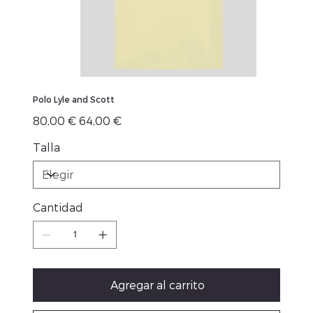
Polo Lyle and Scott
Precio
Precio
80,00 €
64,00 €
original
de
oferta
Talla
Cantidad
Agregar al carrito