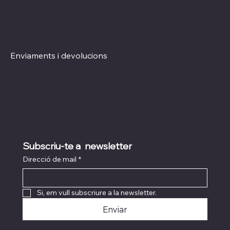
Xarxes socials
Polítiques
Termes i condicions
Instagram
Política de Privacitat
TikTok
Política de Cookies
Enviaments i devolucions
Subscriu-te a  newsletter
Direcció de mail
*
Si, em vull subscriure a la newsletter.
Enviar