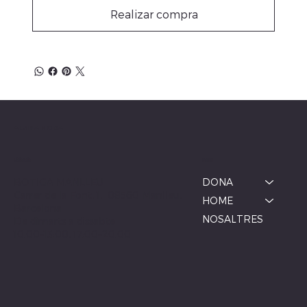
Realizar compra
ALBINA MODA
Menú
Ubicació
BOTIGA MANLLEU
DONA
Carrer de la Font, 1, 08560 Manlleu,
HOME
Barcelona
NOSALTRES
De dimarts a dissabte
10:00–13:00, 17:00–20:00