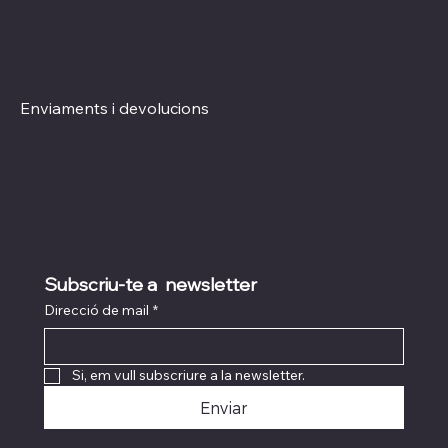
Xarxes socials
Polítiques
Termes i condicions
Instagram
Política de Privacitat
TikTok
Política de Cookies
Enviaments i devolucions
Subscriu-te a  newsletter
Direcció de mail
*
Si, em vull subscriure a la newsletter.
Enviar