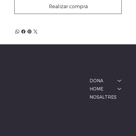
Realizar compra
ALBINA MODA
Menú
Ubicació
BOTIGA MANLLEU
DONA
Carrer de la Font, 1, 08560 Manlleu,
HOME
Barcelona
NOSALTRES
De dimarts a dissabte
10:00–13:00, 17:00–20:00