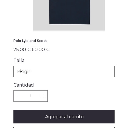
Polo Lyle and Scott
Precio
Precio
75,00 €
60,00 €
original
de
oferta
Talla
Cantidad
Agregar al carrito