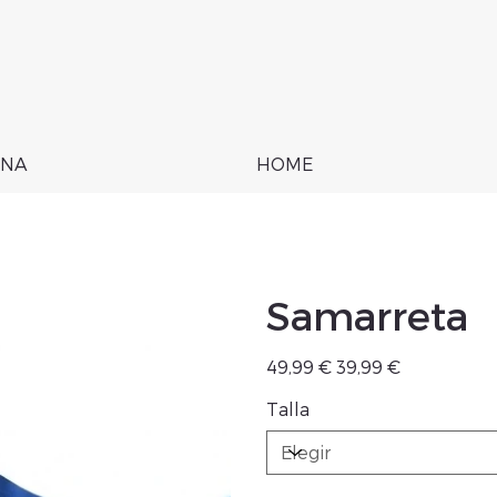
NA
HOME
Samarreta
Precio
Precio
49,99 €
39,99 €
original
de
oferta
Talla