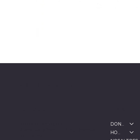
ALBINA MODA
Menú
Ubicació
DONA
BOTIGA MANLLEU
Carrer de la Font, 1, 08560 Manlleu,
HOME
Barcelona