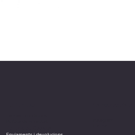
Xarxes socials
Polítiques
Termes i condicions
Instagram
Política de Privacitat
TikTok
Política de Cookies
Enviaments i devolucions