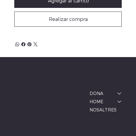
Agregar al carrito
Realizar compra
ALBINA MODA
Menú
Ubicació
BOTIGA MANLLEU
DONA
Carrer de la Font, 1, 08560 Manlleu,
HOME
Barcelona
NOSALTRES
De dimarts a dissabte
10:00–13:00, 17:00–20:00