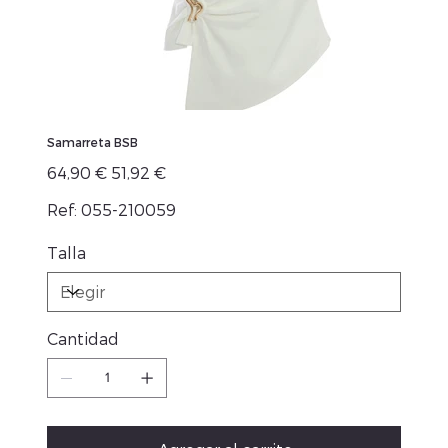
Samarreta BSB
Precio
Precio
64,90 €
51,92 €
original
de
oferta
Ref: 055-210059
Talla
Cantidad