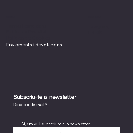
Xarxes socials
Polítiques
Termes i condicions
Instagram
Política de Privacitat
TikTok
Política de Cookies
Enviaments i devolucions
Subscriu-te a  newsletter
Direcció de mail
*
Si, em vull subscriure a la newsletter.