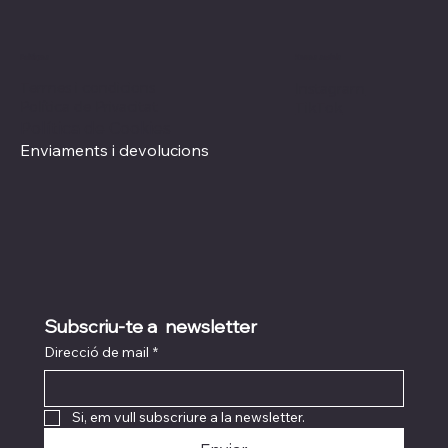
Xarxes socials
Polítiques
Termes i condicions
Instagram
Política de Privacitat
TikTok
Política de Cookies
Enviaments i devolucions
Subscriu-te a  newsletter
Direcció de mail
*
Si, em vull subscriure a la newsletter.