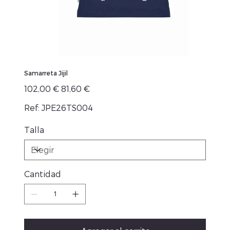
Samarreta Jijil
Precio
Precio
102,00 €
81,60 €
original
de
oferta
Ref: JPE26TS004
Talla
Cantidad