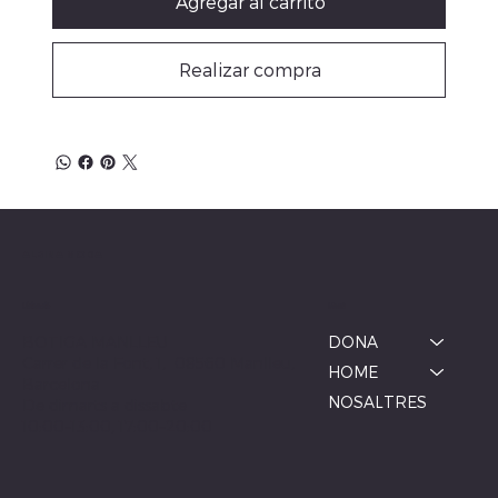
Agregar al carrito
Realizar compra
ALBINA MODA
Menú
Ubicació
BOTIGA MANLLEU
DONA
Carrer de la Font, 1, 08560 Manlleu,
HOME
Barcelona
NOSALTRES
De dimarts a dissabte
10:00–13:00, 17:00–20:00