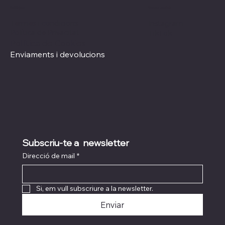
Xarxes socials
Polítiques
Termes i condicions
Instagram
Política de Privacitat
TikTok
Política de Cookies
Enviaments i devolucions
Subscriu-te a  newsletter
Direcció de mail
*
Si, em vull subscriure a la newsletter.
Enviar