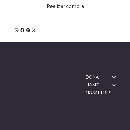
Realizar compra
ALBINA MODA
Menú
Ubicació
BOTIGA MANLLEU
DONA
Carrer de la Font, 1, 08560 Manlleu,
HOME
Barcelona
NOSALTRES
De dimarts a dissabte
10:00–13:00, 17:00–20:00