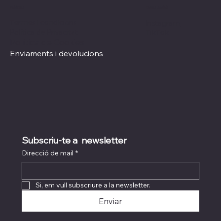
Xarxes socials
Polítiques
Termes i condicions
Instagram
Política de Privacitat
TikTok
Política de Cookies
Enviaments i devolucions
Subscriu-te a  newsletter
Direcció de mail
*
Si, em vull subscriure a la newsletter.
Enviar