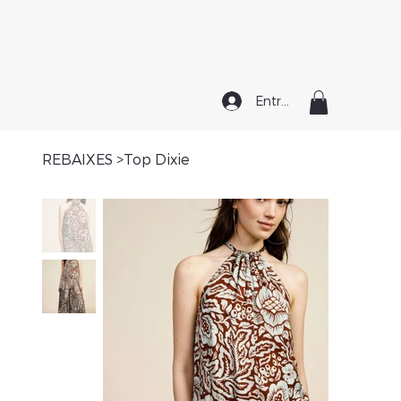
Entrar
REBAIXES
>
Top Dixie