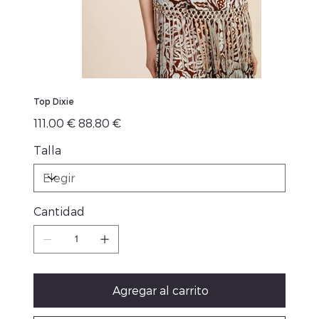
Top Dixie
Precio
Precio
111,00 €
88,80 €
original
de
oferta
Talla
Cantidad
Agregar al carrito