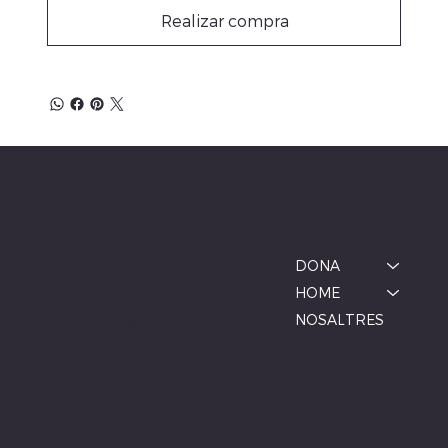
Realizar compra
ALBINA MODA
Menú
Ubicació
BOTIGA MANLLEU
DONA
Carrer de la Font, 1, 08560 Manlleu,
HOME
Barcelona
NOSALTRES
De dimarts a dissabte
10:00–13:00, 17:00–20:00