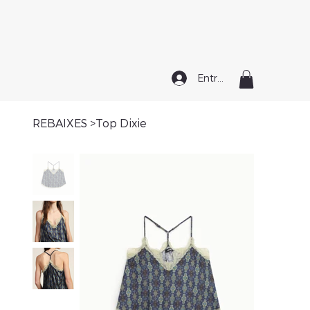
Entrar
REBAIXES
>
Top Dixie