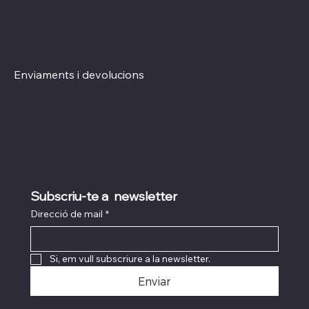
Xarxes socials
Polítiques
Termes i condicions
Instagram
Política de Privacitat
TikTok
Política de Cookies
Enviaments i devolucions
Subscriu-te a  newsletter
Direcció de mail
*
Si, em vull subscriure a la newsletter.
Enviar