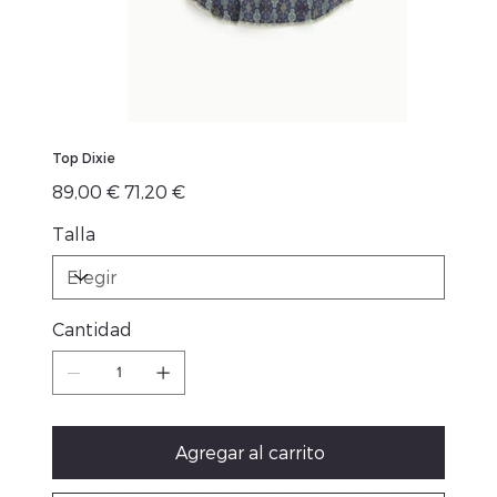
Top Dixie
Precio
Precio
89,00 €
71,20 €
original
de
oferta
Talla
Cantidad
Agregar al carrito