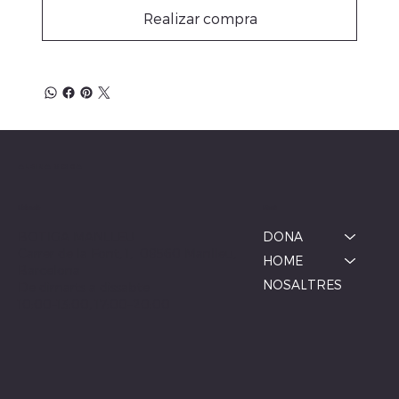
Realizar compra
ALBINA MODA
Menú
Ubicació
BOTIGA MANLLEU
DONA
Carrer de la Font, 1, 08560 Manlleu,
HOME
Barcelona
NOSALTRES
De dimarts a dissabte
10:00–13:00, 17:00–20:00