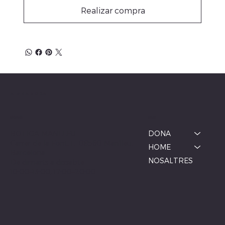
Realizar compra
ALBINA MODA
Menú
Ubicació
BOTIGA MANLLEU
DONA
Carrer de la Font, 1, 08560 Manlleu,
HOME
Barcelona
NOSALTRES
De dimarts a dissabte
10:00–13:00, 17:00–20:00