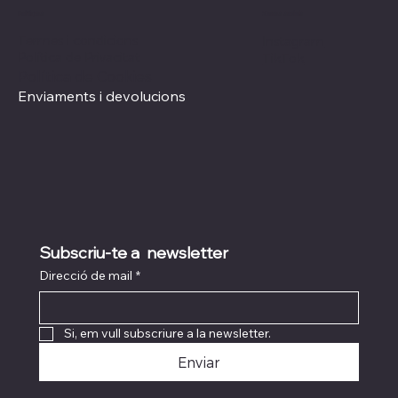
Xarxes socials
Polítiques
Termes i condicions
Instagram
Política de Privacitat
TikTok
Política de Cookies
Enviaments i devolucions
Subscriu-te a  newsletter
Direcció de mail
*
Si, em vull subscriure a la newsletter.
Enviar