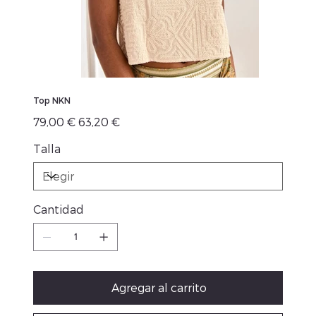
Top NKN
Precio
Precio
79,00 €
63,20 €
original
de
oferta
Talla
Cantidad
Agregar al carrito