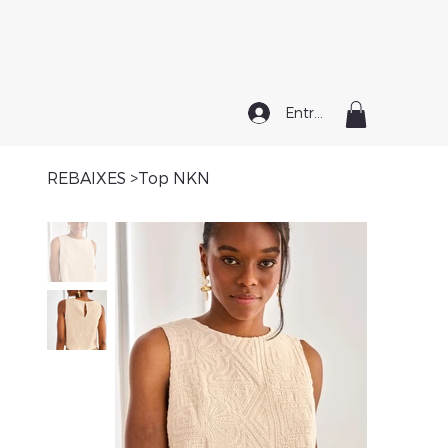
Entrar
REBAIXES
>
Top NKN