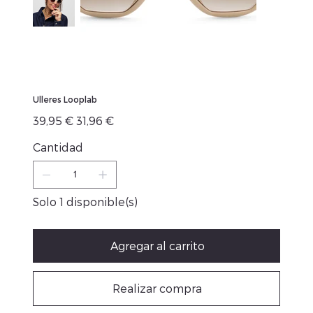
Ulleres Looplab
Precio
Precio
39,95 €
31,96 €
original
de
oferta
Cantidad
Solo 1 disponible(s)
Agregar al carrito
Realizar compra