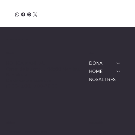
ALBINA MODA
Menú
Ubicació
BOTIGA MANLLEU
DONA
Carrer de la Font, 1, 08560 Manlleu,
HOME
Barcelona
NOSALTRES
De dimarts a dissabte
10:00–13:00, 17:00–20:00
Xarxes socials
Polítiques
Termes i condicions
Instagram