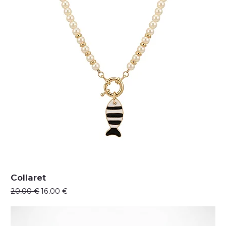
Collaret
Precio
Precio de oferta
20,00 €
16,00 €