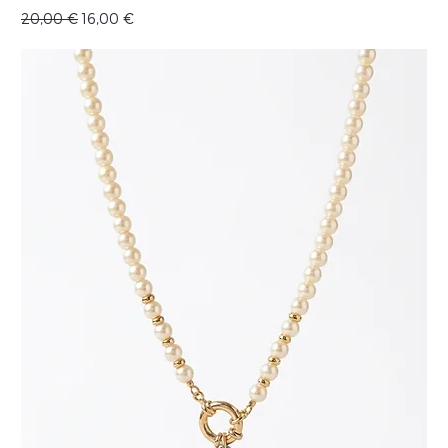
Precio
Precio de oferta
20,00 €
16,00 €