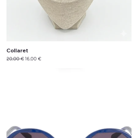
Collaret
Precio
Precio de oferta
20,00 €
16,00 €