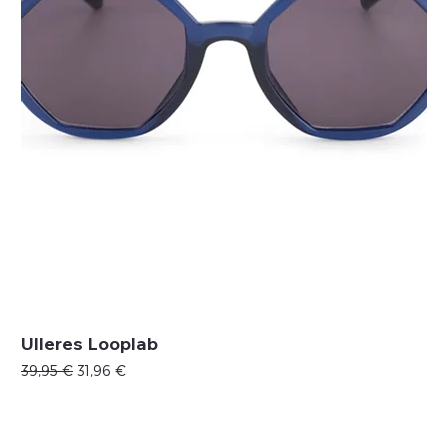
Ulleres Looplab
Precio
Precio de oferta
39,95 €
31,96 €