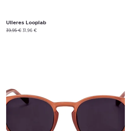
Ulleres Looplab
Precio
Precio de oferta
39,95 €
31,96 €