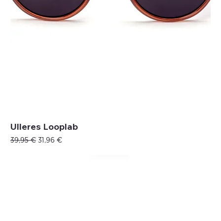
Ulleres Looplab
Precio
Precio de oferta
39,95 €
31,96 €