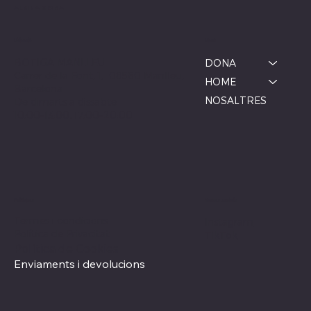
ALBINA MODA
Menú
Ubicació
BOTIGA MANLLEU
DONA
Carrer de la Font, 1, 08560 Manlleu,
HOME
Barcelona
NOSALTRES
De dimarts a dissabte
10:00–13:00, 17:00–20:00
Xarxes socials
Polítiques
Termes i condicions
Instagram
Política de Privacitat
TikTok
Política de Cookies
Enviaments i devolucions