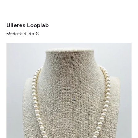
Ulleres Looplab
Precio
Precio de oferta
39,95 €
31,96 €