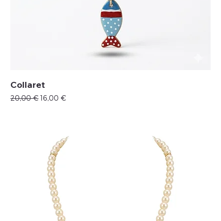
Collaret
Precio
Precio de oferta
20,00 €
16,00 €