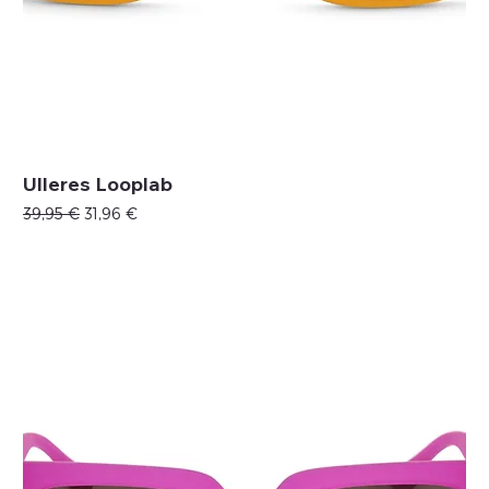
Ulleres Looplab
Precio
Precio de oferta
39,95 €
31,96 €