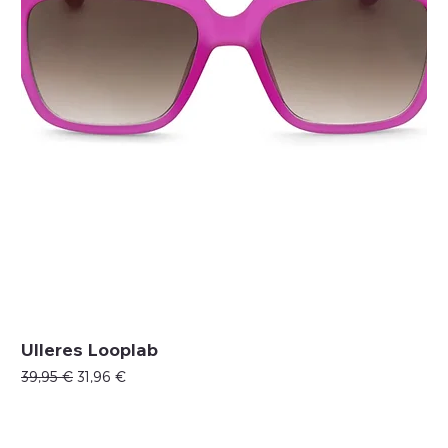
Ulleres Looplab
Precio
Precio de oferta
39,95 €
31,96 €