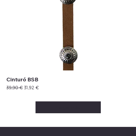
Cinturó BSB
Precio
Precio de oferta
39,90 €
31,92 €
Cargar más