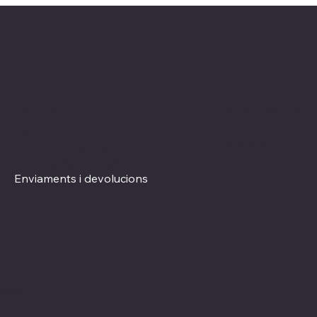
Xarxes socials
Polítiques
Termes i condicions
Instagram
Política de Privacitat
TikTok
Política de Cookies
Enviaments i devolucions
esign