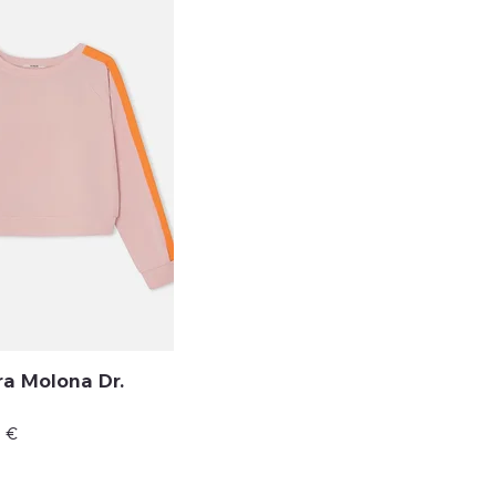
a Molona Dr.
o de oferta
0 €