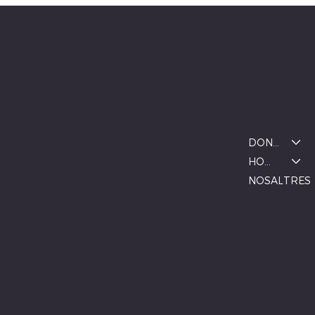
M/L
S
S/M
ALBINA MODA
Menú
Ubicació
DONA
BOTIGA MANLLEU
Carrer de la Font, 1, 08560 Manlleu,
HOME
Barcelona
NOSALTRES
De dimarts a dissabte
10:00–13:00, 17:00–20:00
© 2024 per albinamoda. Creat per
annasurribasd