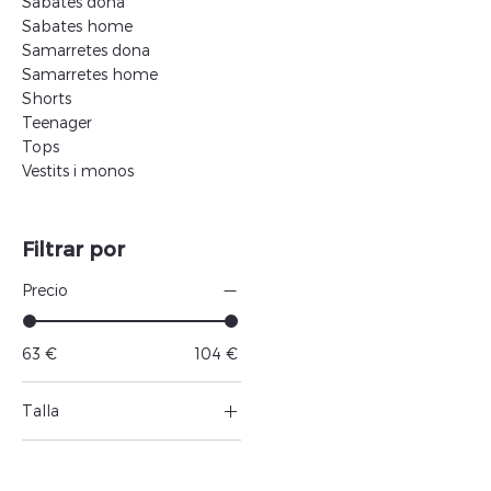
Sabates dona
Sabates home
Samarretes dona
Samarretes home
Shorts
Teenager
Tops
Vestits i monos
Filtrar por
Precio
63 €
104 €
Talla
L
M