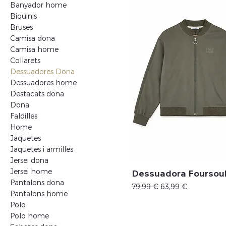
Banyador home
Biquinis
Bruses
Camisa dona
Camisa home
Collarets
Dessuadores Dona
Dessuadores home
Destacats dona
Dona
Faldilles
Home
Jaquetes
Jaquetes i armilles
Jersei dona
Jersei home
Dessuadora Foursou
Pantalons dona
Precio
Precio de oferta
79,99 €
63,99 €
Pantalons home
Polo
Polo home